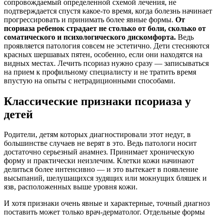
сопровождаемый определенной схемой лечения, не
подтверждается спустя какое-то время, когда болезнь начинает
прогрессировать и принимать более явные формы.
От
псориаза ребенок страдает не столько от боли, сколько от
соматического и психологического дискомфорта.
Ведь
проявляется патология совсем не эстетично. Дети стесняются
красных шершавых пятен, особенно, если они находятся на
видных местах. Лечить псориаз нужно сразу — записываться
на прием к профильному специалисту и не тратить время
впустую на опыты с нетрадиционными способами.
Классические признаки псориаза у
детей
Родители, детям которых диагностировали этот недуг, в
большинстве случаев не верят в это. Ведь патологи носит
достаточно серьезный анамнез. Принимает хроническую
форму и практически неизлечим. Клетки кожи начинают
делиться более интенсивно — и это вытекает в появление
высыпаний, шелушащихся зудящих или мокнущих бляшек и
язв, расположенных выше уровня кожи.
И хотя признаки очень явные и характерные, точный диагноз
поставить может только врач-дерматолог. Отдельные формы