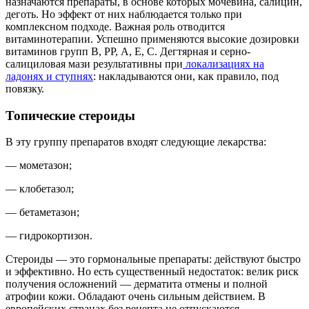
назначаются препараты, в основе которых мочевина, салицин,
деготь. Но эффект от них наблюдается только при
комплексном подходе. Важная роль отводится
витаминотерапии. Успешно применяются высокие дозировки
витаминов групп В, РР, А, Е, С. Дегтярная и серно-
салициловая мази результативны при
локализациях на
ладонях и ступнях
: накладываются они, как правило, под
повязку.
Топические стероиды
В эту группу препаратов входят следующие лекарства:
— мометазон;
— клобетазол;
— бетаметазон;
— гидрокортизон.
Стероиды — это гормональные препараты: действуют быстро
и эффективно. Но есть существенный недостаток: велик риск
получения осложнений — дерматита отмены и полной
атрофии кожи. Обладают очень сильным действием. В
европейских странах без рецепта не отпускаются.