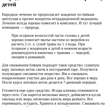
детей
Народное лечение не предполагает хождение по бабкам-
шептухам и прочие концепты нетрадиционной медицины.
Лечение всегда хорошо помогает в комплексе. И тут лучший
помощник — природа.
При псориазе волосистой части головы у детей
хорошо помогает мытье настоем из зверобоя из
расчета 2 ст. л. сухой травы на 1 л воды. При
псориазе у младенцев и детей в нежном возрасте
рекомендуются ванночки с травами — чередой,
хвощем и ромашкой.
Для смазывания бляшек подходит такое средство: сушеную
кору липовых веток сжечь в несгораемой таре. Получится
полужидкое смолянистое вещество. Им и смазывать
покрасневшие участки два раза в день. Все хорошо в меру.
После курса липовых веток делается 7-дневный перерыв.
Готовится еще одно средство. Ягоды клюквы отжимаются
через сито. Сок варится несколько минут, добавляется кусок
смальца или жира, несколько капель жира рыбьего. Все
перемешать, остудить. Хранить в холодильнике. Смазывать на