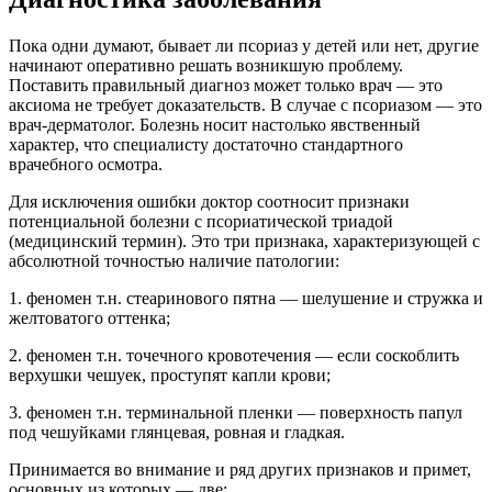
Пока одни думают, бывает ли псориаз у детей или нет, другие
начинают оперативно решать возникшую проблему.
Поставить правильный диагноз может только врач — это
аксиома не требует доказательств. В случае с псориазом — это
врач-дерматолог. Болезнь носит настолько явственный
характер, что специалисту достаточно стандартного
врачебного осмотра.
Для исключения ошибки доктор соотносит признаки
потенциальной болезни с псориатической триадой
(медицинский термин). Это три признака, характеризующей с
абсолютной точностью наличие патологии:
1. феномен т.н. стеаринового пятна — шелушение и стружка и
желтоватого оттенка;
2. феномен т.н. точечного кровотечения — если соскоблить
верхушки чешуек, проступят капли крови;
3. феномен т.н. терминальной пленки — поверхность папул
под чешуйками глянцевая, ровная и гладкая.
Принимается во внимание и ряд других признаков и примет,
основных из которых — две: