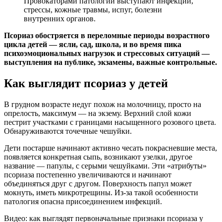
Провокаторами патологии выступают инфекции,
стрессы, кожные травмы, испуг, болезни
внутренних органов.
Псориаз обостряется в переломные периоды возрастного
цикла детей — ясли, сад, школа, и во время пика
психоэмоциональных нагрузок и стрессовых ситуаций —
выступления на публике, экзамены, важные контрольные.
Как выглядит псориаз у детей
В грудном возрасте недуг похож на молочницу, просто на
опрелость, максимум — на экзему. Верхний слой кожи
пестрит участками с границами насыщенного розового цвета.
Обнаруживаются точечные чешуйки.
Дети постарше начинают активно чесать покрасневшие места,
появляется конкретная сыпь, возникают узелки, другое
название — папулы, с серыми чешуйками. Эти «атрибуты»
псориаза постепенно увеличиваются и начинают
объединяться друг с другом. Поверхность папул может
мокнуть, иметь микротрещины. Из-за такой особенности
патология опасна присоединением инфекций.
Видео: как выглядят первоначальные признаки псориаза у