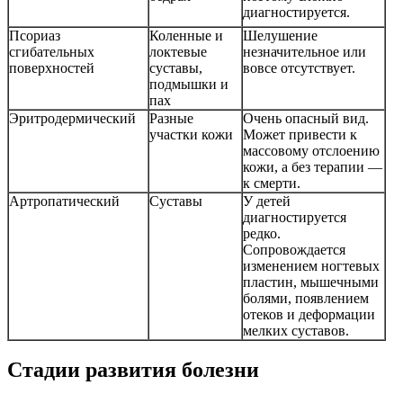
диагностируется.
Псориаз
Коленные и
Шелушение
сгибательных
локтевые
незначительное или
поверхностей
суставы,
вовсе отсутствует.
подмышки и
пах
Эритродермический
Разные
Очень опасный вид.
участки кожи
Может привести к
массовому отслоению
кожи, а без терапии —
к смерти.
Артропатический
Суставы
У детей
диагностируется
редко.
Сопровождается
изменением ногтевых
пластин, мышечными
болями, появлением
отеков и деформации
мелких суставов.
Стадии развития болезни