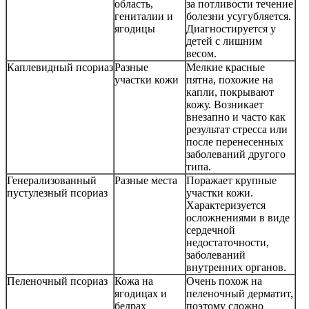
область,
за потливости течение
гениталии и
болезни усугубляется.
ягодицы
Диагностируется у
детей с лишним
весом.
Каплевидный псориаз
Разные
Мелкие красные
участки кожи
пятна, похожие на
капли, покрывают
кожу. Возникает
внезапно и часто как
результат стресса или
после перенесенных
заболеваний другого
типа.
Генерализованный
Разные места
Поражает крупные
пустулезный псориаз
участки кожи.
Характеризуется
осложнениями в виде
сердечной
недостаточности,
заболеваний
внутренних органов.
Пеленочный псориаз
Кожа на
Очень похож на
ягодицах и
пеленочный дерматит,
бедрах
поэтому сложно