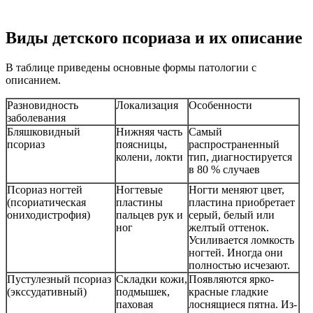
Виды детского псориаза и их описание
В таблице приведены основные формы патологии с
описанием.
Разновидность
Локализация
Особенности
заболевания
Бляшковидный
Нижняя часть
Самый
псориаз
поясницы,
распространенный
колени, локти
тип, диагностируется
в 80 % случаев
Псориаз ногтей
Ногтевые
Ногти меняют цвет,
(псориатическая
пластины
пластина приобретает
ониходистрофия)
пальцев рук и
серый, белый или
ног
желтый оттенок.
Усиливается ломкость
ногтей. Иногда они
полностью исчезают.
Пустулезный псориаз
Складки кожи,
Появляются ярко-
(экссудативный)
подмышек,
красные гладкие
паховая
лоснящиеся пятна. Из-