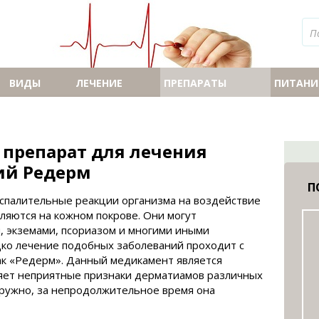
ВИДЫ
ЛЕЧЕНИЕ
ПРЕПАРАТЫ
ПИТАНИ
препарат для лечения
ий Редерм
П
спалительные реакции организма на воздействие
ляются на кожном покрове. Они могут
, экземами, псориазом и многими иными
дко лечение подобных заболеваний проходит с
ак «Редерм». Данный медикамент является
яет неприятные признаки дерматиамов различных
аружно, за непродолжительное время она