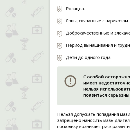
Розацеа.
Язвы, связанные с варикозом.
Доброкачественные и злокач
Период вынашивания и грудн
Дети до одного года.
С особой осторожно
имеет недостаточно
нельзя использовать
появиться серьезны
Нельзя допускать попадания мази
запрещено наносить мазь длитель
поскольку возникает риск развити