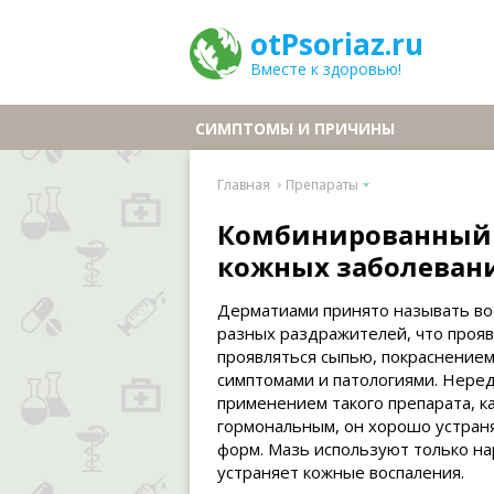
otPsoriaz.ru
Вместе к здоровью!
СИМПТОМЫ И ПРИЧИНЫ
Главная
Препараты
Комбинированный 
кожных заболеван
Дерматиами принято называть во
разных раздражителей, что прояв
проявляться сыпью, покраснением
симптомами и патологиями. Нере
применением такого препарата, к
гормональным, он хорошо устран
форм. Мазь используют только н
устраняет кожные воспаления.