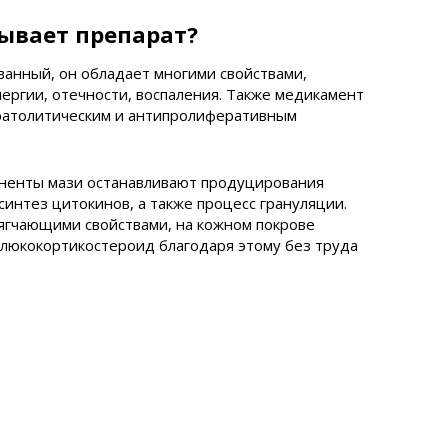
ывает препарат?
анный, он обладает многими свойствами,
ергии, отечности, воспаления. Также медикамент
ратолитическим и антипролиферативным
оненты мази останавливают продуцирования
синтез цитокинов, а также процесс грануляции.
ягчающими свойствами, на кожном покрове
глюкокортикостероид благодаря этому без труда