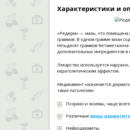
Характеристики и о
«Редерм» — мазь, что помещена 
граммов. В одном грамме мази со
пятьдесят граммов бетаметазона 
дополнительных ингредиентов в п
Лекарство используется наружно
кератолитическим эффектом.
Медикамент назначается дермато
таких патологиях:
Псориаз и экземы, чаще всего
Различные
виды дерматит
Нейродермиты.